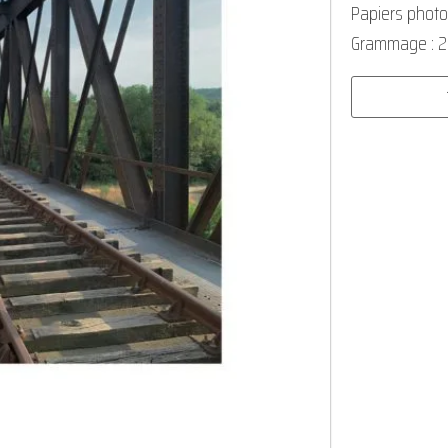
Papiers photo
Grammage : 
quantité
de
Sur
les
rails
01