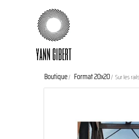
Aller
au
contenu
Boutique
Format 20x20
/
/ Sur les rail