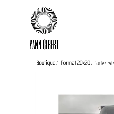
Aller
au
contenu
Boutique
Format 20x20
/
/ Sur les rail