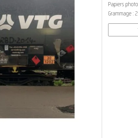
Papiers photo
Grammage : 
quantité
de
Sur
les
rails
02